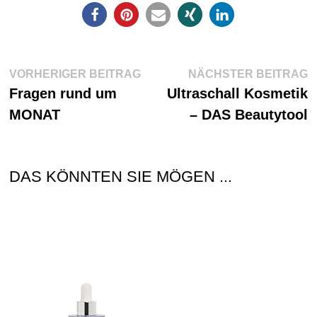
Beitragsnavigation
Vorheriger
N
VORHERIGER BEITRAG
NÄCHSTER BEITRAG
Beitrag:
Be
Fragen rund um
Ultraschall Kosmetik
MONAT
– DAS Beautytool
DAS KÖNNTEN SIE MÖGEN ...