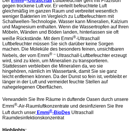
Der
Emmi
-Ultraschall
Luftbefeuchter geht mit Präzision
gegen trockene Luft vor. Er verteilt befeuchtete Luft
gleichmäßig im ganzen Raum und verbreitet wesentlich
weniger Bakterien im Vergleich zu Luftbefeuchtern mit
Schallwellen-Technologie. Wasser kann Mineralien, Kalzium
und Magnesium enthalten. Wenn die Wassertropfen auf Ihren
Möbeln, Wänden und Böden landen, hinterlassen sie oft
®
weiße Rückstände. Mit dem Emmi
-Ultraschall
Luftbefeuchter müssen Sie sich darüber keine Sorgen
machen. Die Moleküle des besonders feinen, unsichtbaren
® –
Nebels, der vom Emmi
Ultraschall-Luftbefeuchter erzeugt
wird, sind zu klein, um Mineralien zu transportieren.
Stattdessen verbleiben die Mineralien da, wo sie
hingehören, nämlich im Wassertank, damit Sie sie ganz
leicht entfernen können. Da der Dunst so fein ist, verbleibt er
länger in der Luft und vermeidet feuchte Stellen auf
nahegelegenen Oberflächen.
Verwandeln Sie Ihre Räume in duftende Oasen durch unsere
®
Emmi
-Air-Raumluftkonzentrate und desinfizieren Sie Ihre
®
Luft durch unser
Emmi
-BioDes
Ultraschall
Raumdesinfektionskonzentrat
Highlights: