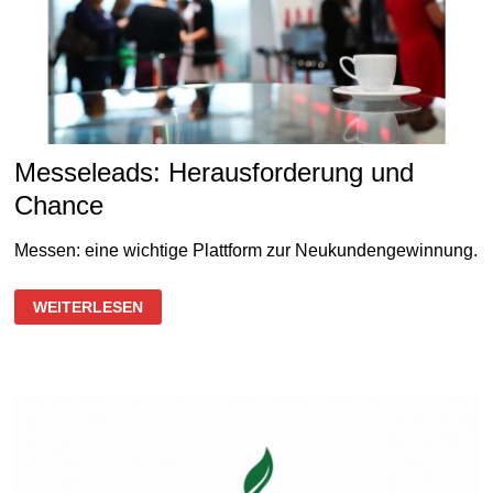
Messeleads: Herausforderung und
Chance
Messen: eine wichtige Plattform zur Neukundengewinnung.
MESSELEADS:
WEITERLESEN
HERAUSFORDERUNG
UND
CHANCE