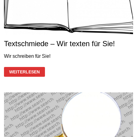
Textschmiede – Wir texten für Sie!
Wir schreiben für Sie!
TEXTSCHMIEDE
WEITERLESEN
–
WIR
TEXTEN
FÜR
SIE!