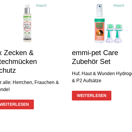
x Zecken &
emmi-pet Care
techmücken
Zubehör Set
chutz
Huf, Haut & Wunden Hydrog
& P2 Aufsätze
r alle: Herrchen, Frauchen &
nde!
EMMI-
WEITERLESEN
PET
CARE
2X
WEITERLESEN
ZUBEHÖR
ZECKEN
SET
&
STECHMÜCKEN
SCHUTZ