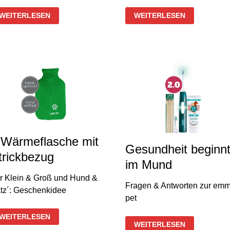
EMMI-
EMMI-
WEITERLESEN
WEITERLESEN
PET
PET
ULTRASCHALL
BASIS-
AUFSÄTZE
SET
A1
2.0
&
A2
 Wärmeflasche mit
Gesundheit beginn
trickbezug
im Mund
r Klein & Groß und Hund &
Fragen & Antworten zur emm
tz´: Geschenkidee
pet
1
WEITERLESEN
WÄRMEFLASCHE
GESUNDHEIT
WEITERLESEN
MIT
BEGINNT