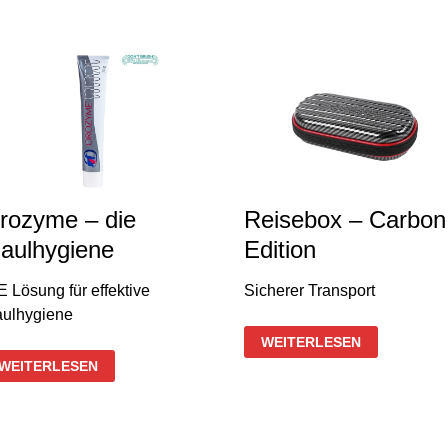
DEN
HUND
–
ZECKEN
rozyme – die
Reisebox – Carbon
aulhygiene
Edition
E Lösung für effektive
Sicherer Transport
ulhygiene
REISEBOX
WEITERLESEN
–
OROZYME
CARBON
WEITERLESEN
–
EDITION
DIE
MAULHYGIENE