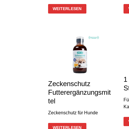
ZAHNCREME
WEITERLESEN
FÜR
TIERE
75
ML
1
Zeckenschutz
S
Futterergänzungsmit
tel
Fü
Ka
Zeckenschutz für Hunde
ZECKENSCHUTZ
WEITERLESEN