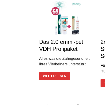
Das 2.0 emmi-pet
2
VDH Profipaket
S
S
Alles was die Zahngesundheit
Ihres Vierbeiners unterstützt!
Fü
Hu
DAS
WEITERLESEN
2.0
EMMI-
PET
VDH
PROFIPAKET