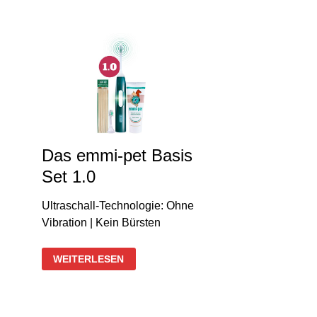
AUFSÄTZE
Das emmi-pet Basis
Set 1.0
Ultraschall-Technologie: Ohne
Vibration | Kein Bürsten
DAS
WEITERLESEN
EMMI-
PET
BASIS
SET
1.0