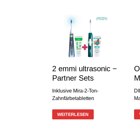
FÜR
TIERE
2 emmi ultrasonic −
O
Partner Sets
M
Inklusive Mira-2-Ton-
DI
Zahnfärbetabletten
Ma
2
WEITERLESEN
EMMI
ULTRASONIC
−
PARTNER
SETS