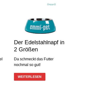
Der Edelstahlnapf in
2 Größen
el
Da schmeckt das Futter
nochmal so gut!
DER
WEITERLESEN
EDELSTAHLNAPF
IN
2
GRÖSSEN