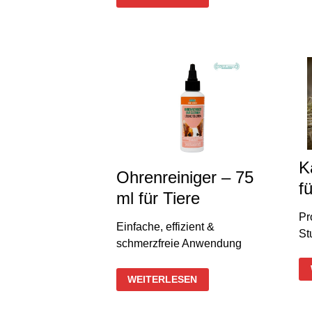
FUTTERERGÄNZUNGSMITTEL
K
Ohrenreiniger – 75
f
ml für Tiere
Pr
Einfache, effizient &
St
schmerzfreie Anwendung
OHRENREINIGER
WEITERLESEN
–
75
ML