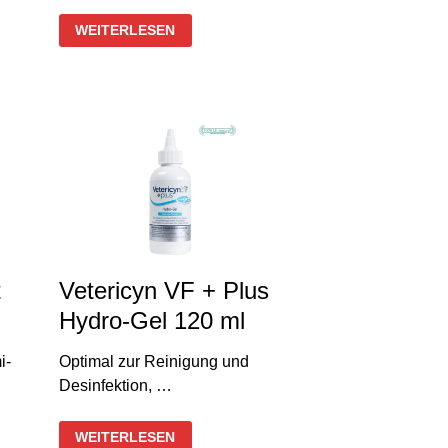
10
WEITERLESEN
EMMI-
PET
ROSENHOLZSTÄBCHEN
t
Vetericyn VF + Plus
Hydro-Gel 120 ml
i-
Optimal zur Reinigung und
Desinfektion, …
VETERICYN
WEITERLESEN
VF