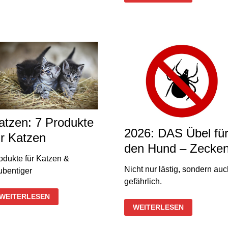
STRICKBEZUG
IM
MUND
atzen: 7 Produkte
2026: DAS Übel fü
ür Katzen
den Hund – Zecke
odukte für Katzen &
Nicht nur lästig, sondern auc
ubentiger
gefährlich.
KATZEN:
WEITERLESEN
7
2026:
WEITERLESEN
PRODUKTE
DAS
FÜR
ÜBEL
KATZEN
FÜR