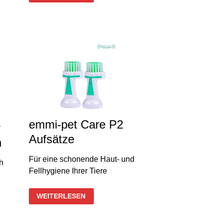
+
PLUS
HYDRO-
GEL
120
ML
emmi-pet Care P2
r
Aufsätze
n
Für eine schonende Haut- und
h
Fellhygiene Ihrer Tiere
EMMI-
WEITERLESEN
PET
CARE
P2