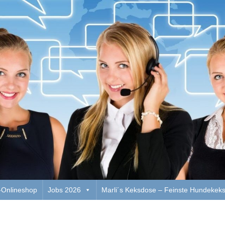
Onlineshop
Jobs 2026
Marli´s Keksdose – Feinste Hundekek