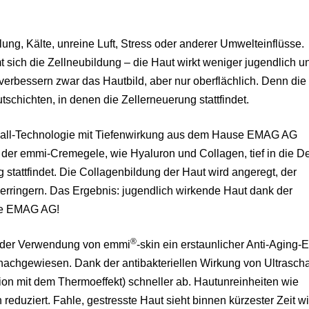
ung, Kälte, unreine Luft, Stress oder anderer Umwelteinflüsse.
 sich die Zellneubildung – die Haut wirkt weniger jugendlich u
erbessern zwar das Hautbild, aber nur oberflächlich. Denn die
utschichten, in denen die Zellerneuerung stattfindet.
schall-Technologie mit Tiefenwirkung aus dem Hause EMAG AG
e der emmi-Cremegele, wie Hyaluron und Collagen, tief in die D
stattfindet. Die Collagenbildung der Haut wird angeregt, der
 verringern. Das Ergebnis: jugendlich wirkende Haut dank der
use EMAG AG!
®
ei der Verwendung von emmi
-skin ein erstaunlicher Anti-Aging-E
nachgewiesen. Dank der antibakteriellen Wirkung von Ultrascha
on mit dem Thermoeffekt) schneller ab. Hautunreinheiten wie
reduziert. Fahle, gestresste Haut sieht binnen kürzester Zeit w