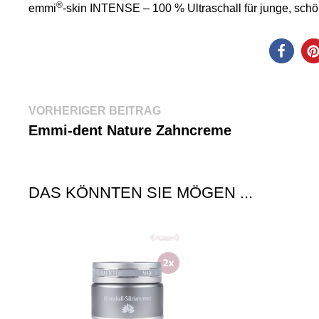
®
emmi
-skin INTENSE – 100 % Ultraschall für junge, sch
Beitragsnavigation
Vorheriger
VORHERIGER BEITRAG
Beitrag:
Emmi-dent Nature Zahncreme
DAS KÖNNTEN SIE MÖGEN ...