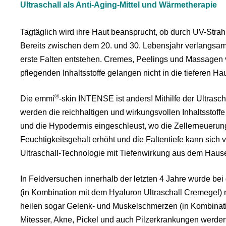
Ultraschall als Anti-Aging-Mittel und Wärmetherapie
Tagtäglich wird ihre Haut beansprucht, ob durch UV-Strahl
Bereits zwischen dem 20. und 30. Lebensjahr verlangsamt
erste Falten entstehen. Cremes, Peelings und Massagen v
pflegenden Inhaltsstoffe gelangen nicht in die tieferen Ha
®
Die emmi
-skin INTENSE ist anders! Mithilfe der Ultra
werden die reichhaltigen und wirkungsvollen Inhaltsstoff
und die Hypodermis eingeschleust, wo die Zellerneuerung 
Feuchtigkeitsgehalt erhöht und die Faltentiefe kann sich
Ultraschall-Technologie mit Tiefenwirkung aus dem Ha
In Feldversuchen innerhalb der letzten 4 Jahre wurde b
(in Kombination mit dem Hyaluron Ultraschall Cremegel) 
heilen sogar Gelenk- und Muskelschmerzen (in Kombinati
Mitesser, Akne, Pickel und auch Pilzerkrankungen werden 