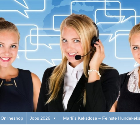
Onlineshop
Jobs 2026
Marli´s Keksdose – Feinste Hundekek