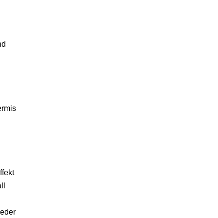
nd
ermis
ffekt
ll
ieder