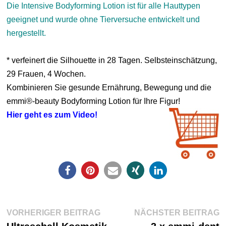
Die Intensive Bodyforming Lotion ist für alle Hauttypen
geeignet und wurde ohne Tierversuche entwickelt und
hergestellt.
* verfeinert die Silhouette in 28 Tagen. Selbsteinschätzung,
29 Frauen, 4 Wochen.
Kombinieren Sie gesunde Ernährung, Bewegung und die
emmi®-beauty Bodyforming Lotion für Ihre Figur!
Hier geht es zum Video!
Beitragsnavigation
Vorheriger
N
VORHERIGER BEITRAG
NÄCHSTER BEITRAG
Beitrag:
Be