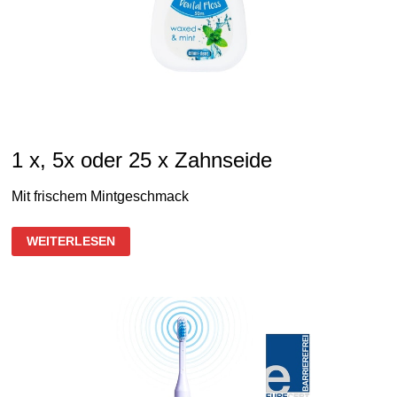
1 x, 5x oder 25 x Zahnseide
Mit frischem Mintgeschmack
1
WEITERLESEN
X,
5X
ODER
25
X
ZAHNSEIDE