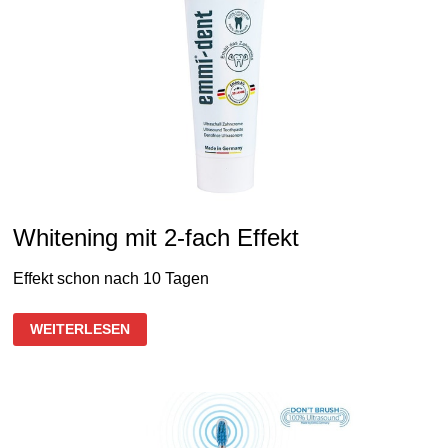
Whitening mit 2-fach Effekt
Effekt schon nach 10 Tagen
WHITENING
WEITERLESEN
MIT
2-
FACH
EFFEKT