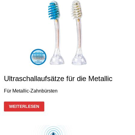
Ultraschallaufsätze für die Metallic
Für Metallic-Zahnbürsten
ULTRASCHALLAUFSÄTZE
WEITERLESEN
FÜR
DIE
METALLIC