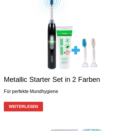
Metallic Starter Set in 2 Farben
Für perfekte Mundhygiene
METALLIC
WEITERLESEN
STARTER
SET
IN
2
FARBEN