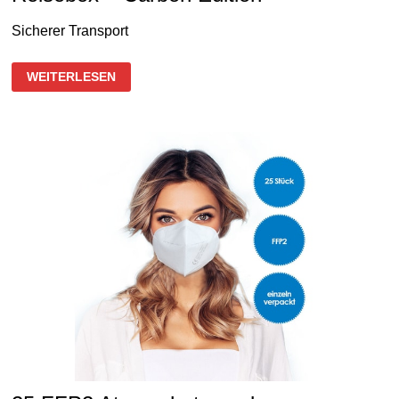
Sicherer Transport
REISEBOX
WEITERLESEN
–
CARBON
EDITION