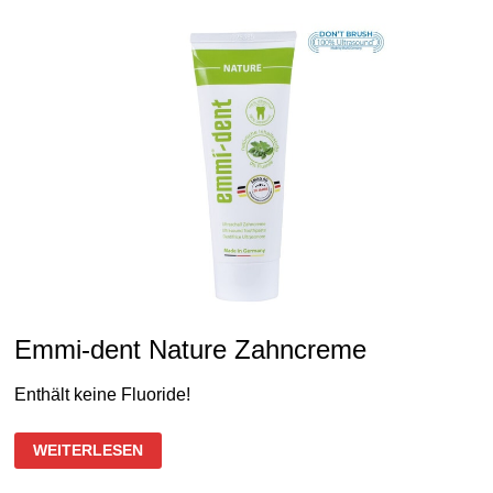
ZAHNREINIGUNG
Emmi-dent Nature Zahncreme
Enthält keine Fluoride!
EMMI-
WEITERLESEN
DENT
NATURE
ZAHNCREME