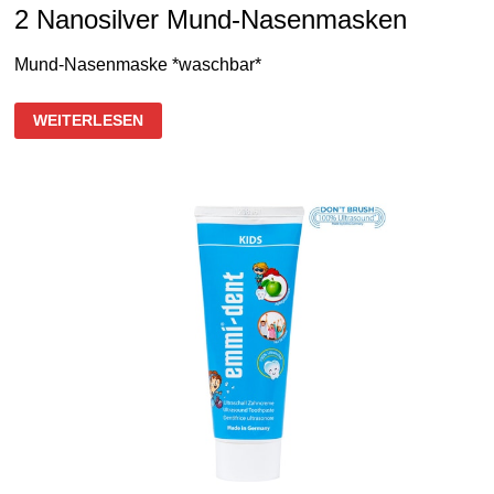
2 Nanosilver Mund-Nasenmasken
Mund-Nasenmaske *waschbar*
2
WEITERLESEN
NANOSILVER
MUND-
NASENMASKEN