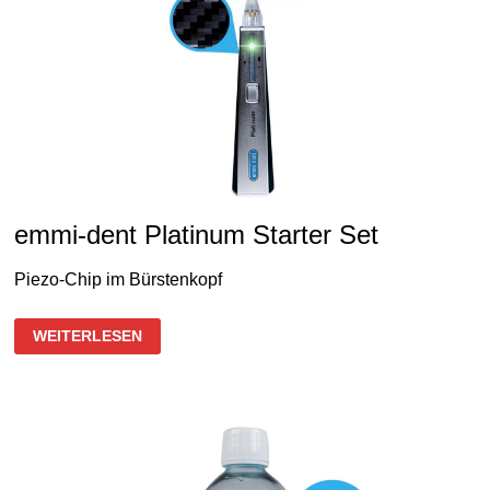
emmi-dent Platinum Starter Set
Piezo-Chip im Bürstenkopf
EMMI-
WEITERLESEN
DENT
PLATINUM
STARTER
SET