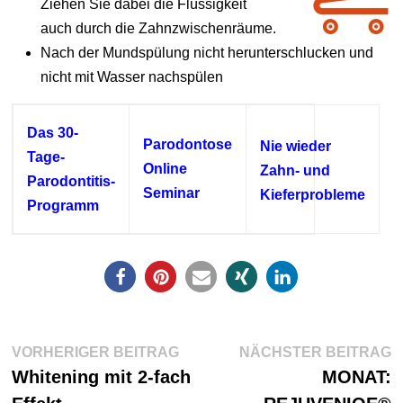
Ziehen Sie dabei die Flüssigkeit
auch durch die Zahnzwischenräume.
Nach der Mundspülung nicht herunterschlucken und
nicht mit Wasser nachspülen
Das 30-
Parodontose
Nie wieder
Tage-
Online
Zahn- und
Parodontitis-
Seminar
Kieferprobleme
Programm
Beitragsnavigation
Vorheriger
N
VORHERIGER BEITRAG
NÄCHSTER BEITRAG
Beitrag:
Be
Whitening mit 2-fach
MONAT: