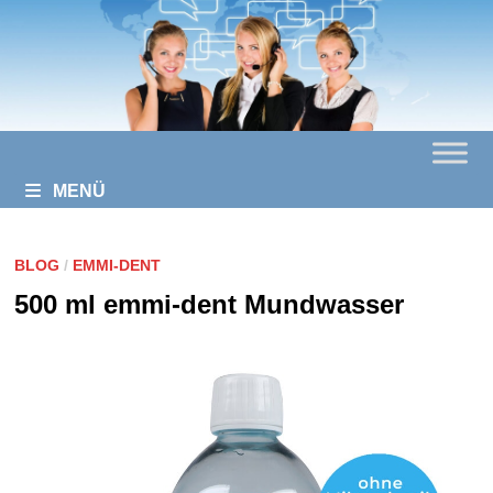
Zurück
zum
Inhalt
MENÜ
BLOG
/
EMMI-DENT
500 ml emmi-dent Mundwasser