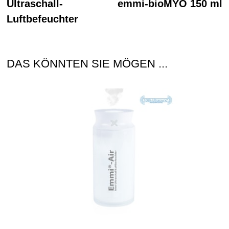
Beitrag:
Be
Ultraschall-
emmi-bioMYO 150 ml
Luftbefeuchter
DAS KÖNNTEN SIE MÖGEN ...